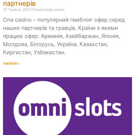
партнерів
27 Травня, 2024
Коментарів немає
One casino – популярний гемблінг офер серед
наших партнерів та гравців. Країни з якими
працює офер: Арменія, Азейбаржан, Японія,
Молдова, Білорусь, Україна, Казахстан,
Киргистан, Узбекистан.
ЧИТАТИ »