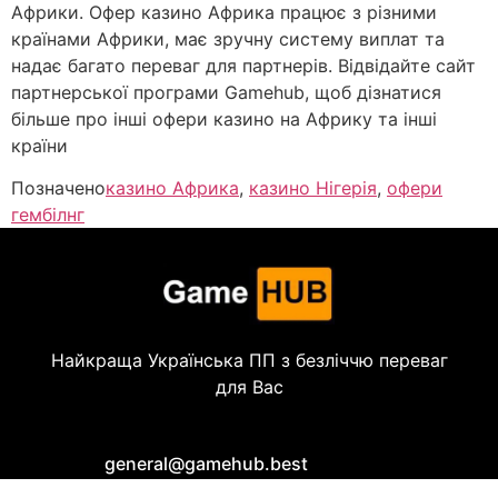
Африки. Офер казино Африка працює з різними
країнами Африки, має зручну систему виплат та
надає багато переваг для партнерів. Відвідайте сайт
партнерської програми Gamehub, щоб дізнатися
більше про інші офери казино на Африку та інші
країни
Позначено
казино Африка
,
казино Нігерія
,
офери
гембілнг
Найкраща Українська ПП з безліччю переваг
для Вас
general@gamehub.best