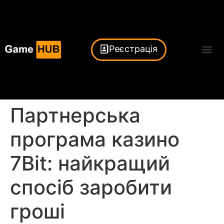
Реєстрація
Партнерська
програма казино
7Bit: найкращий
спосіб заробити
гроші